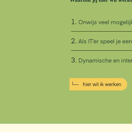
Onwijs veel mogeli
Als IT’er speel je e
Dynamische en inter
hier wil ik werken