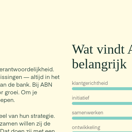
Wat vind
belangrijk
erantwoordelijkheid.
ssingen — altijd in het
klantgerichtheid
an de bank. Bij ABN
r groei. Om je
initiatief
iepen.
samenwerken
el van hun strategie.
zamen willen zij de
ontwikkeling
 Dat doen zij met een