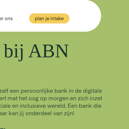
er ons
plan je intake
 bij ABN
f een persoonlijke bank in de digitale
iert met het oog op morgen en zich inzet
iale en inclusieve wereld. Een bank die
ar kan jij onderdeel van zijn!
en: