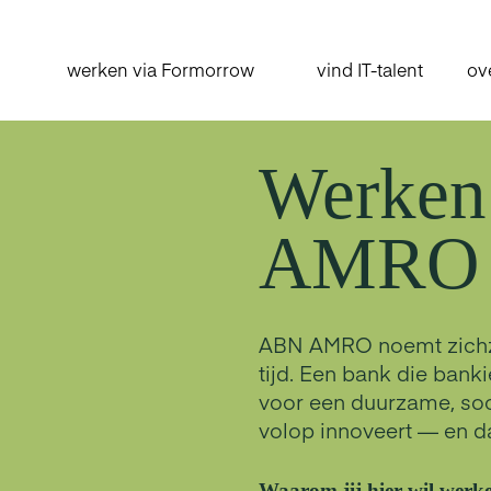
werken via Formorrow
vind IT-talent
ov
Werken
AMRO
ABN AMRO noemt zichzel
tijd. Een bank die bank
voor een duurzame, soc
volop innoveert — en da
Waarom jij hier wil werk