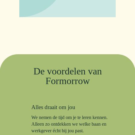
De voordelen van
Formorrow
Alles draait om jou
We nemen de tijd om je te leren kennen.
Alleen zo ontdekken we welke baan en
werkgever écht bij jou past.