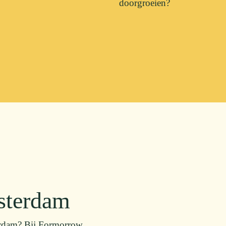
doorgroeien?
msterdam
terdam? Bij Formorrow