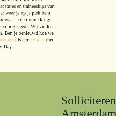
acatures en traineeships van
 waar je op je plek bent.
En waar je de ruimte krijgt
en nog steeds. Wij vinden
sen. Ben je benieuwd hoe we
acatures
? Neem
contact
met
ry Day.
Sollicitere
Amsterdam