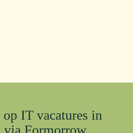
n op IT vacatures in
 via Formorrow