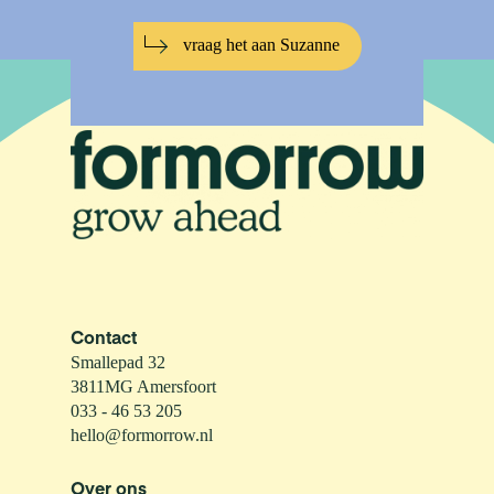
vraag het aan Suzanne
Contact
Smallepad 32
3811MG Amersfoort
033 - 46 53 205
hello@formorrow.nl
Over ons