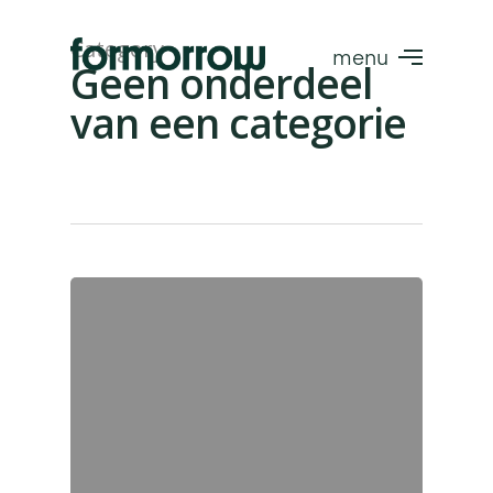
Skip
to
Category
Menu
main
Geen onderdeel
content
van een categorie