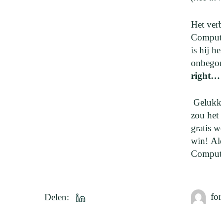
Het ver
Computi
is hij 
onbego
right…
Gelukki
zou het
gratis 
win! Al
Computi
fo
Delen: