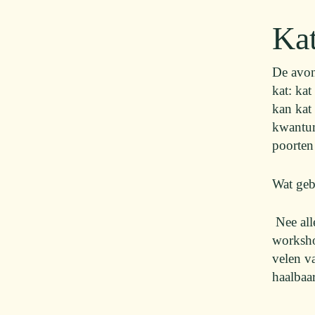
Kat
De avon
kat: ka
kan kat
kwantum
poorten 
Wat geb
Nee all
worksho
velen v
haalbaa