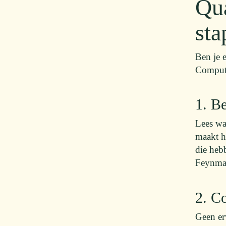
Qu
sta
Ben je 
Computi
1. Be
Lees wa
maakt h
die heb
Feynma
2. C
Geen er