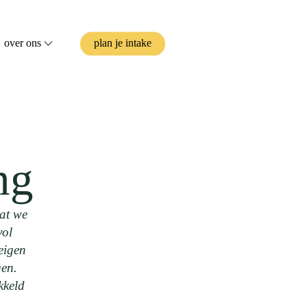
over ons
plan je intake
ng
dat we
vol
 eigen
gen.
kkeld