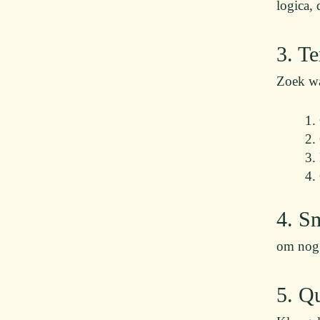
logica, 
3. T
Zoek wat
4. S
om nog 
5. Q