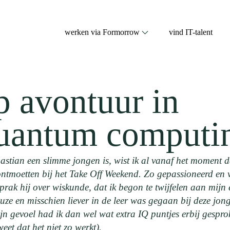
werken via Formorrow
vind IT-talent
 avontuur in
uantum computi
astian een slimme jongen is, wist ik al vanaf het moment 
ontmoetten bij het Take Off Weekend. Zo gepassioneerd en 
prak hij over wiskunde, dat ik begon te twijfelen aan mijn
euze en misschien liever in de leer was gegaan bij deze jon
jn gevoel had ik dan wel wat extra IQ puntjes erbij gespro
weet dat het niet zo werkt).