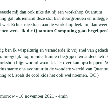
baasde mij dan ook niks dat hij een workshop Quantum
ng gaf, als iemand deze stof kan doorgronden én uitlegge
het wel. Echter meedoen aan de workshop leek mij dan weer
nnen werk.
Ik die Quantum Computing gaat begrijpen
g ben ik wispelturig en veranderde ik vrij snel van gedach
 onmogelijk nóg minder kunnen begrijpen en anders heb i
workshop bijgewoond waar ik later over kan opscheppen. 
dus startte ons avontuur in de wondere wereld van Quant
ng (of, zoals de cool kids het ook wel noemen, QC )
rmorrow - 16 november 2021 -
4
min