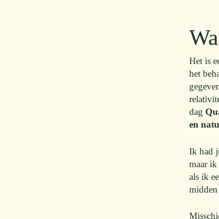
Waa
Het is 
het beh
gegeven.
relativi
dag
Qu
en natu
Ik had 
maar ik
als ik 
midden 
Misschie