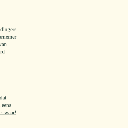
dingers
aarnemer
 van
ard
dat
 eens
et waar!