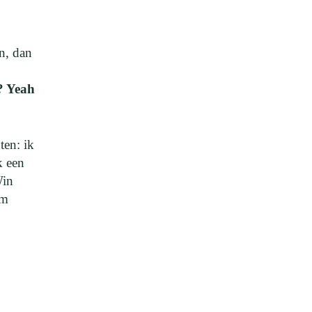
n, dan
? Yeah
ten: ik
k een
Win
um