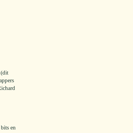
(dit
happers
Richard
bits en