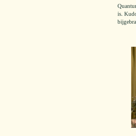
Quantum 
is. Kud
bijgebr