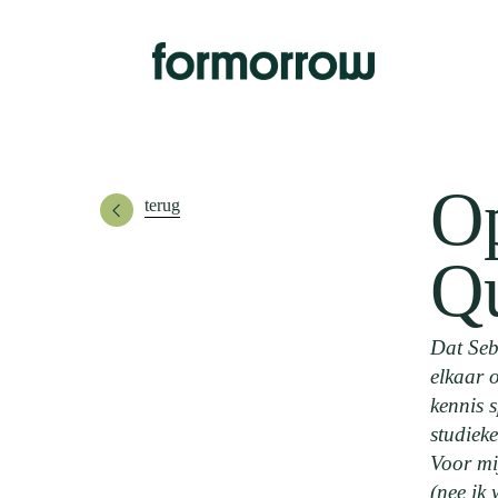
Skip
to
main
content
Op
terug
Q
Dat Seb
elkaar 
kennis s
studiek
Voor mi
(nee ik 