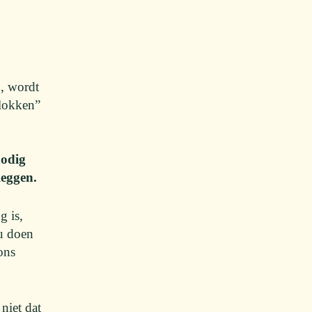
n, wordt
blokken”
nodig
leggen.
g is,
ou doen
ons
niet dat