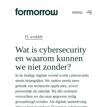
Skip
to
Menu
main
content
IT, worklife
Wat is cybersecurity
en waarom kunnen
we niet zonder?
In de huidige digitale wereld wordt cybersecurity
steeds belangrijker. We maken steeds meer
gebruik van technische applicaties, zowel
persoonlijk als zakelijk. Bij alle systemen
verwachten we dat onze gegevens veilig
gewaarborgd worden. Als digitale samenleving
zijn we best kwetsbaar. Daarom is cybersecurity