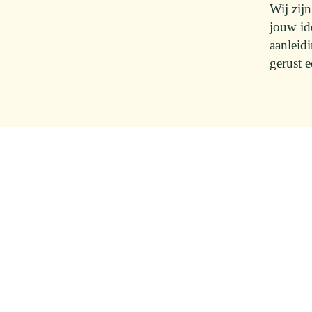
Wij zij
jouw id
aanleid
gerust 