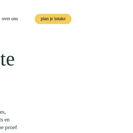
over ons
plan je intake
te
es,
ts en
oe proef