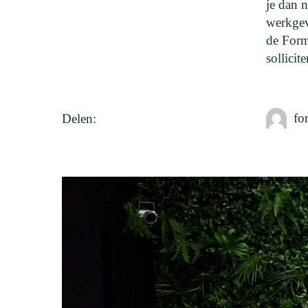
je dan n
werkgev
de Form
sollicit
fo
Delen: