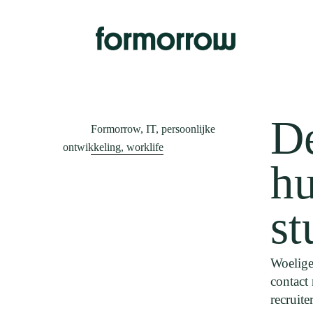
Skip
to
main
content
De
Formorrow, IT, persoonlijke
ontwikkeling, worklife
hu
st
Woelige
contact
recruit