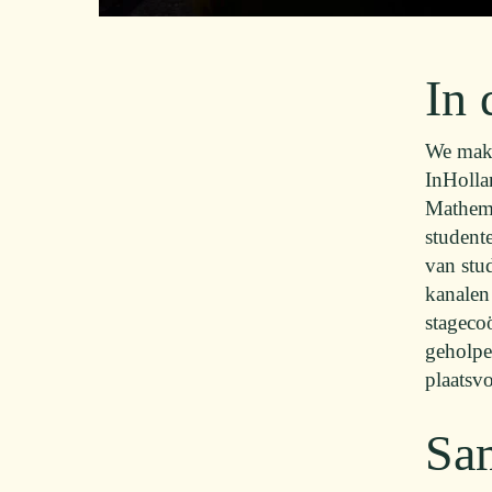
In 
We make
InHolla
Mathema
student
van stud
kanalen
stagecoö
geholpen
plaatsv
Sa