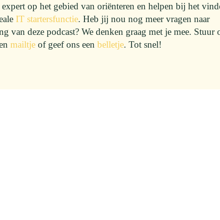
n expert op het gebied van oriënteren en helpen bij het vin
eale
IT startersfunctie
. Heb jij nou nog meer vragen naar
ing van deze podcast? We denken graag met je mee. Stuur 
een
mailtje
of geef ons een
belletje
. Tot snel!