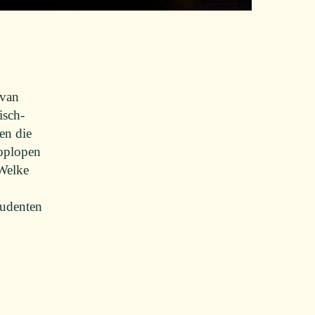
 van
isch-
en die
 oplopen
 Welke
studenten