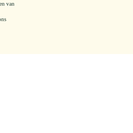
den van
ons