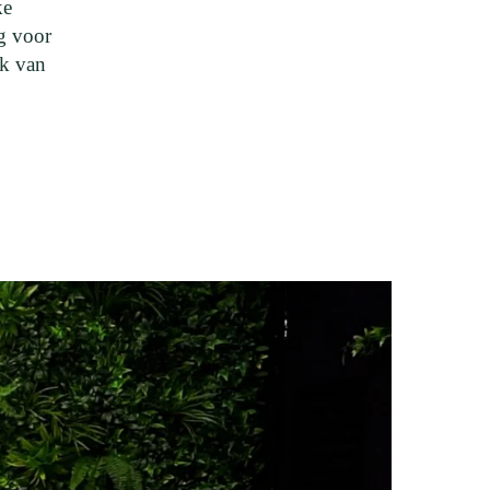
ke
g voor
ak van