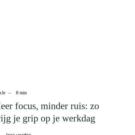
cle
–
8
min
eer focus, minder ruis: zo
rijg je grip op je werkdag